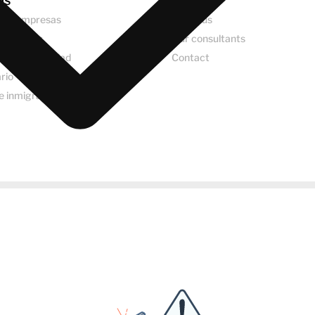
OS
COMPANY
o de empresas
About us
 jurídicos
Our consultants
idad y fiscalidad
Contact
ario
e inmigración