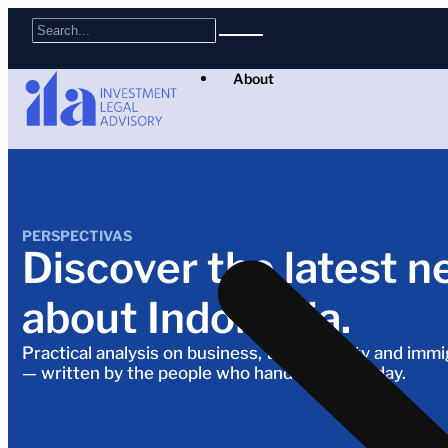
About
PERSPECTIVAS
Discover the latest n
about Indonesia.
Practical analysis on business, tax, property and imm
— written by the people who handle it every day.