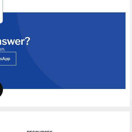
answer?
on.
tsApp