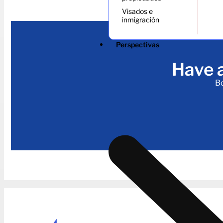
Visados e
inmigración
Perspectivas
Have a
Bo