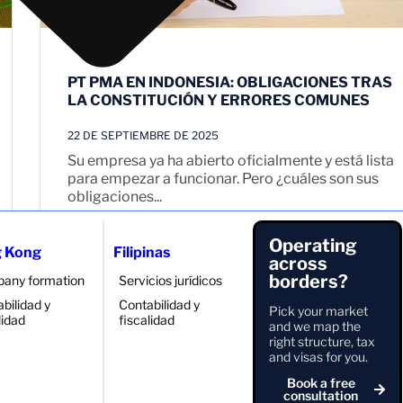
PT PMA EN INDONESIA: OBLIGACIONES TRAS
LA CONSTITUCIÓN Y ERRORES COMUNES
22 DE SEPTIEMBRE DE 2025
Su empresa ya ha abierto oficialmente y está lista
para empezar a funcionar. Pero ¿cuáles son sus
obligaciones...
Seguir leyendo
Operating
 Kong
Filipinas
across
borders?
any formation
Servicios jurídicos
bilidad y
Contabilidad y
Pick your market
lidad
fiscalidad
and we map the
right structure, tax
13
14
46
12
…
and visas for you.
Book a free
consultation