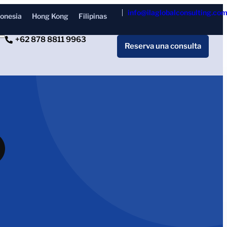
info@ilaglobalconsulting.co
donesia
Hong Kong
Filipinas
+62 878 8811 9963
Reserva una consulta