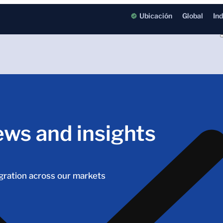
Ubicación
Global
In
ews and insights
igration across our markets