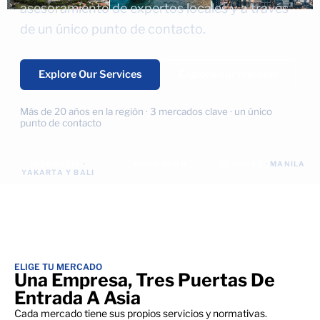
asesoramiento de expertos locales y a través
de un único punto de contacto.
Explore Our Services
Explore our markets
Más de 20 años en la región · 3 mercados clave · un único
punto de contacto
INDONESIA
·
HONG KONG
FILIPINAS
· MANILA
YAKARTA Y BALI
ELIGE TU MERCADO
Una Empresa, Tres Puertas De
Entrada A Asia
Cada mercado tiene sus propios servicios y normativas.