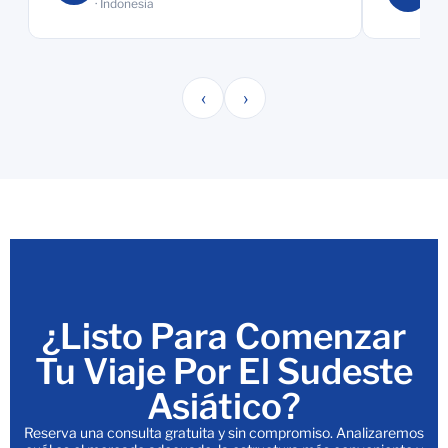
Ase
· Indonesia
‹
›
¿Listo Para Comenzar
Tu Viaje Por El Sudeste
Asiático?
Reserva una consulta gratuita y sin compromiso. Analizaremos