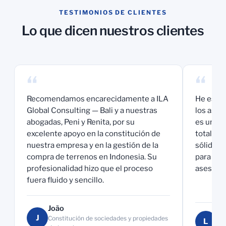
TESTIMONIOS DE CLIENTES
Lo que dicen nuestros clientes
“
“
Recomendamos encarecidamente a ILA
He estad
Global Consulting — Bali y a nuestras
los aspe
abogadas, Peni y Renita, por su
es un ex
excelente apoyo en la constitución de
total co
nuestra empresa y en la gestión de la
sólido y
compra de terrenos en Indonesia. Su
para un s
profesionalidad hizo que el proceso
asesoram
fuera fluido y sencillo.
João
Lu
J
Constitución de sociedades y propiedades
L