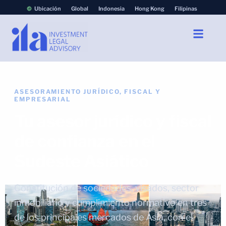
Ubicación
Global
Indonesia
Hong Kong
Filipinas
ASESORAMIENTO JURÍDICO, FISCAL Y
EMPRESARIAL
Tu asesor jurídico y fiscal
de confianza en el
Sudeste Asiático
Constitución de sociedades, visados, sector
inmobiliario y cumplimiento normativo en tres
de los principales mercados de Asia, con el