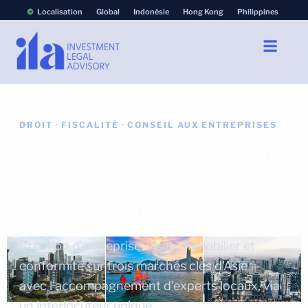
Localisation
Global
Indonésie
Hong Kong
Philippines
DROIT · FISCALITÉ · CONSEIL AUX ENTREPRISES
Votre conseiller juridique
et fiscal de confiance en
Asie du Sud-Est
Création d'entreprise, visas, immobilier et
conformité sur trois marchés clés d'Asie —
avec l'accompagnement d'experts locaux, via
un interlocuteur unique.