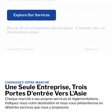
Explore Our Services
Explore our markets
Plus de 20 ans d'expérience dans la région · 3 marchés clés · un
interlocuteur unique
INDONÉSIE
·
HONG KONG
PHILIPPINES
·
JAKARTA ET BALI
MANILLE
CHOISISSEZ VOTRE MARCHÉ
Une Seule Entreprise, Trois
Portes D'entrée Vers L'Asie
Chaque marché a ses propres services et réglementations.
Indiquez-nous votre destination et nous vous présenterons en
détail les services que nous y proposons.