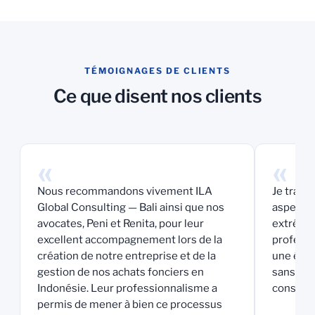
TÉMOIGNAGES DE CLIENTS
Ce que disent nos clients
«
«
Nous recommandons vivement ILA
Je travai
Global Consulting — Bali ainsi que nos
aspects d
avocates, Peni et Renita, pour leur
extrême
excellent accompagnement lors de la
professio
création de notre entreprise et de la
une équi
gestion de nos achats fonciers en
sans rés
Indonésie. Leur professionnalisme a
conseil 
permis de mener à bien ce processus