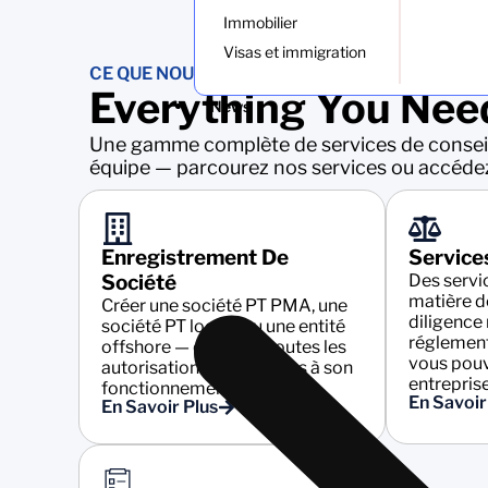
Immobilier
Visas et immigration
CE QUE NOUS FAISONS
Everything You Need
News
Une gamme complète de services de consei
équipe — parcourez nos services ou accéde
Enregistrement De
Service
Société
Des servi
matière d
Créer une société PT PMA, une
diligence
société PT locale ou une entité
réglement
offshore — dotée de toutes les
vous pouv
autorisations nécessaires à son
entreprise
fonctionnement.
En Savoir
En Savoir Plus