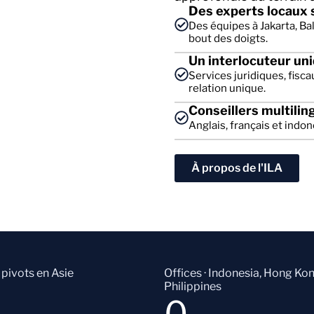
Des experts locaux s
Des équipes à Jakarta, Ba
bout des doigts.
Un interlocuteur un
Services juridiques, fisca
relation unique.
Conseillers multilin
Anglais, français et indon
À propos de l'ILA
pivots en Asie
Offices · Indonesia, Hong Kon
Philippines