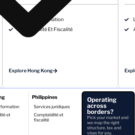
Company Formation
Comptabilité Et Fiscalité
Explore Hong Kong
Expl
ng
Philippines
Operating
across
formation
Services juridiques
borders?
ité et
Comptabilité et
Pick your market and
fiscalité
we map the right
structure, tax and
visas for you.