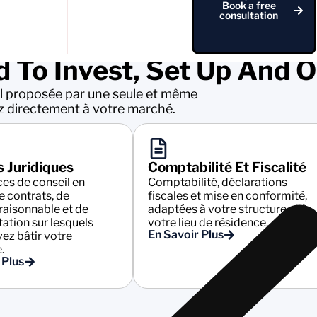
Book a free
consultation
 To Invest, Set Up And 
l proposée par une seule et même
z directement à votre marché.
s Juridiques
Comptabilité Et Fiscalité
ces de conseil en
Comptabilité, déclarations
e contrats, de
fiscales et mise en conformité,
 raisonnable et de
adaptées à votre structure et à
ation sur lesquels
votre lieu de résidence.
En Savoir Plus
ez bâtir votre
.
 Plus