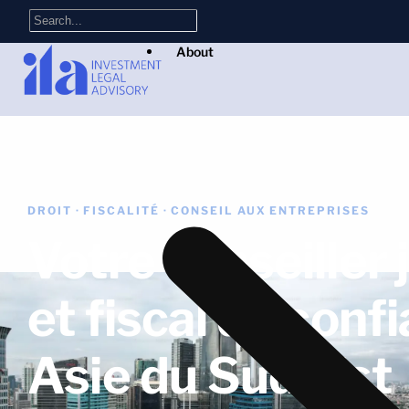
About
DROIT · FISCALITÉ · CONSEIL AUX ENTREPRISES
Votre conseiller 
et fiscal de conf
Asie du Sud-Est