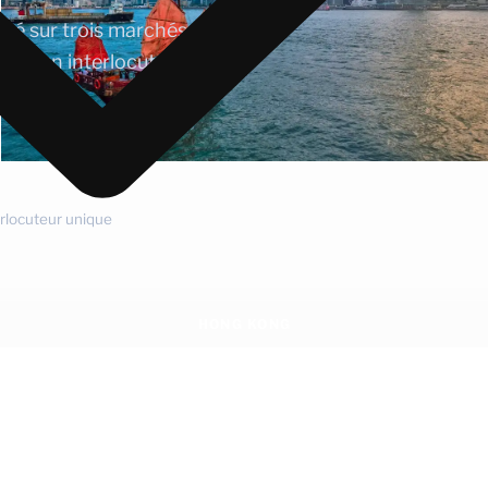
ité sur trois marchés clés
via un interlocuteur
erlocuteur unique
HONG KONG