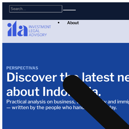
About
PERSPECTIVAS
Discover the latest n
about Indonesia.
Practical analysis on business, tax, property and imm
— written by the people who handle it every day.