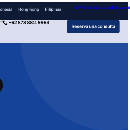
info@ilaglobalconsulting.co
donesia
Hong Kong
Filipinas
+62 878 8811 9963
Reserva una consulta