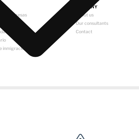
OS
COMPANY
o de empresas
About us
 jurídicos
Our consultants
idad y fiscalidad
Contact
ario
e inmigración