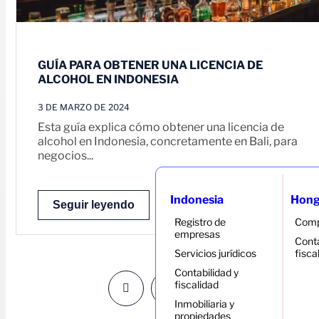
GUÍA PARA OBTENER UNA LICENCIA DE
ALCOHOL EN INDONESIA
3 DE MARZO DE 2024
Esta guía explica cómo obtener una licencia de
alcohol en Indonesia, concretamente en Bali, para
negocios...
Indonesia
Hong
Seguir leyendo
Registro de
Comp
empresas
Conta
Servicios jurídicos
fisca
Contabilidad y
fiscalidad
1
38
39
…
Inmobiliaria y
propiedades