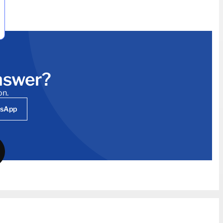
answer?
on.
tsApp