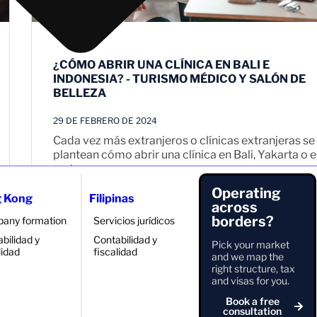
¿CÓMO ABRIR UNA CLÍNICA EN BALI E
INDONESIA? - TURISMO MÉDICO Y SALÓN DE
BELLEZA
29 DE FEBRERO DE 2024
Cada vez más extranjeros o clínicas extranjeras se
plantean cómo abrir una clínica en Bali, Yakarta o e
resto...
Operating
 Kong
Filipinas
Seguir leyendo
across
borders?
any formation
Servicios jurídicos
bilidad y
Contabilidad y
Pick your market
lidad
fiscalidad
and we map the
right structure, tax
and visas for you.
41
42
46
40
…
Book a free
consultation