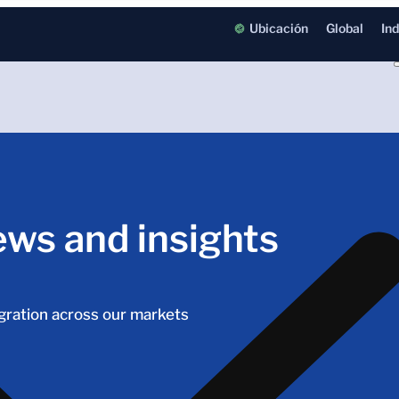
Ubicación
Global
In
ews and insights
igration across our markets