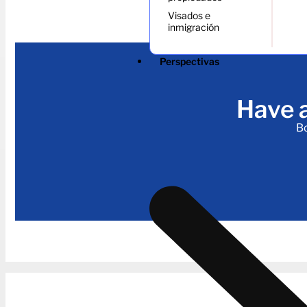
Visados e
inmigración
Perspectivas
Have a
Bo