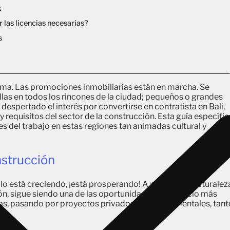
k
las licencias necesarias?
s
fama. Las promociones inmobiliarias están en marcha. Se
llas en todos los rincones de la ciudad; pequeños o grandes
despertado el interés por convertirse en contratista en Bali,
requisitos del sector de la construcción. Esta guía específic
s del trabajo en estas regiones tan animadas cultural y
strucción
lo está creciendo, ¡está prosperando! A pesar de la naturalez
ión, sigue siendo una de las oportunidades de negocio más
as, pasando por proyectos privados o gubernamentales, tant