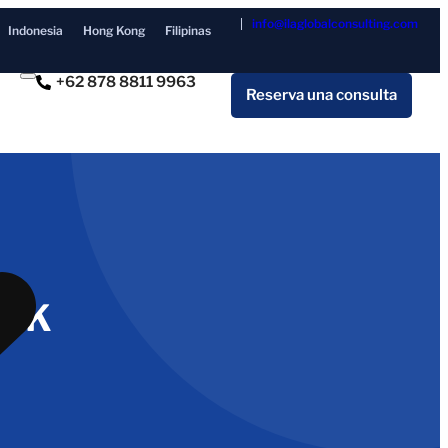
info@ilaglobalconsulting.com
Indonesia
Hong Kong
Filipinas
+62 878 8811 9963
Reserva una consulta
BOK