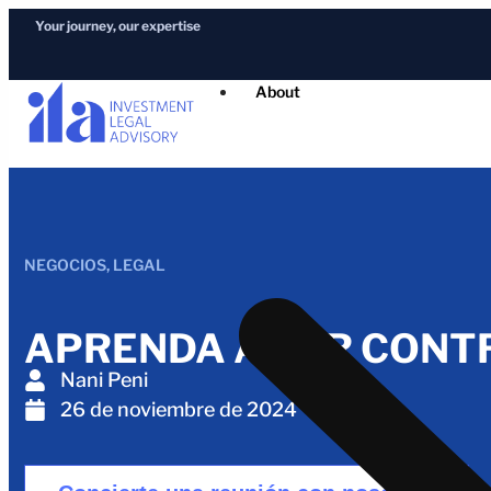
Your journey, our expertise
About
NEGOCIOS
,
LEGAL
APRENDA A SER CONTR
Nani Peni
26 de noviembre de 2024