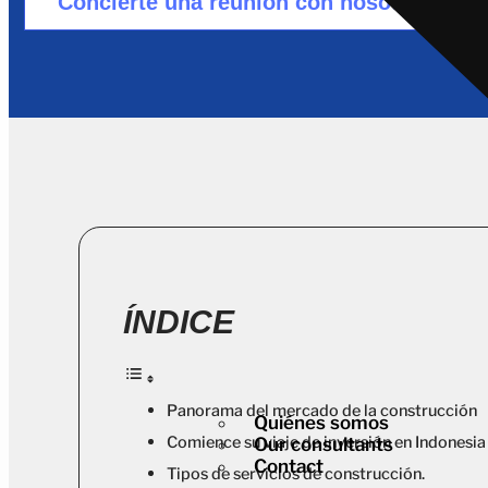
Concierte una reunión con nosotros
ÍNDICE
Panorama del mercado de la construcción
Quiénes somos
Comience su viaje de inversión en Indonesia
Our consultants
Contact
Tipos de servicios de construcción.