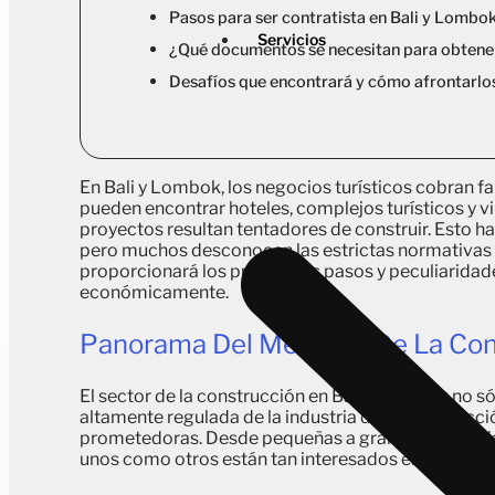
Pasos para ser contratista en Bali y Lombo
Servicios
¿Qué documentos se necesitan para obtener 
Desafíos que encontrará y cómo afrontarlo
En Bali y Lombok, los negocios turísticos cobran 
pueden encontrar hoteles, complejos turísticos y vi
proyectos resultan tentadores de construir. Esto ha 
pero muchos desconocen las estrictas normativas y 
proporcionará los principales pasos y peculiaridade
económicamente.
Panorama Del Mercado De La Con
El sector de la construcción en Bali y Lombok no só
altamente regulada de la industria de la construcc
prometedoras. Desde pequeñas a grandes industri
unos como otros están tan interesados en hacerlo.