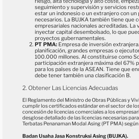
riesgo, alta tecnología y alto coste, empez
seguimiento y supervisión y servicios res
estar un indonesio o un extranjero con un 
necesarios. La BUJKA también tiene que c
empresariales nacionales acreditadas. La 
inyectar capital desembolsado, lo que pued
proyectos gubernamentales.
PT PMA:
Empresa de inversión extranjera. 
planificación, grandes empresas o ejecuto
100.000 millones. Al constituirse como So
participación extranjera máxima del 67% p
para los países de la ASEAN. Tiene que enc
debe tener también una clasificación B.
2. Obtener Las Licencias Adecuadas
El Reglamento del Ministro de Obras Públicas y Vi
cumplir los certificados estándar en el sector de los
concesión de licencias comerciales a los empresari
desglose detallado de las licencias necesarias pa
Terbatas Penanaman Modal Asing (PT PMA) según l
Badan Usaha Jasa Konstruksi Asing (BUJKA).