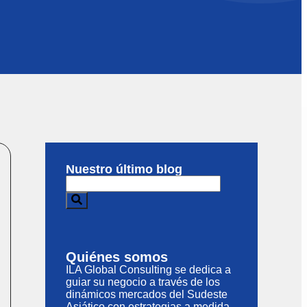
Nuestro último blog
Quiénes somos
ILA Global Consulting se dedica a
guiar su negocio a través de los
dinámicos mercados del Sudeste
Asiático con estrategias a medida,