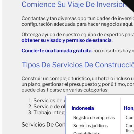
Comience Su Viaje De Inversión E
Con tantas y tan diversas oportunidades de inversi
configuración adecuada para hacer negocios aquí.
Obtenga ayuda de nuestro equipo de expertos par
obtener su visado y permiso de estancia
.
Concierte una llamada gratuita
con nosotros hoy m
Tipos De Servicios De Construcci
Construir un complejo turístico, un hotel o inclus
un plano, gestionar el presupuesto y, por último, c
puede clasificarse en varias categorías:
Servicios de consulta sobre construcción
Servicio de obras
Indonesia
Hon
Trabajo integrado entre construcción, cons
Registro de empresas
Com
Servicios De Consulta Sobre Construcción
Servicios jurídicos
Cont
fisc
Contabilidad y