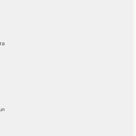
ra
a
a
 un