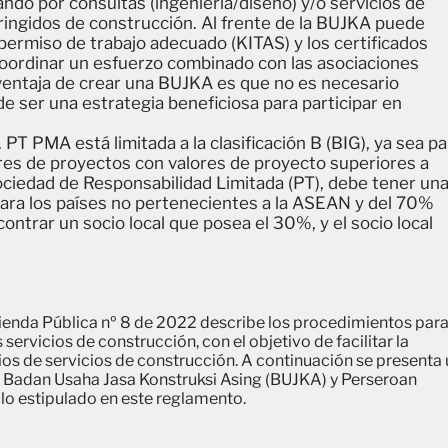
ando por consultas (ingeniería/diseño) y/o servicios de
tringidos de construcción. Al frente de la BUJKA puede
permiso de trabajo adecuado (KITAS) y los certificados
oordinar un esfuerzo combinado con las asociaciones
ventaja de crear una BUJKA es que no es necesario
e ser una estrategia beneficiosa para participar en
PT PMA está limitada a la clasificación B (BIG), ya sea pa
res de proyectos con valores de proyecto superiores a
ciedad de Responsabilidad Limitada (PT), debe tener un
ara los países no pertenecientes a la ASEAN y del 70%
ontrar un socio local que posea el 30%, y el socio local
vienda Pública nº 8 de 2022 describe los procedimientos par
 servicios de construcción, con el objetivo de facilitar la
os de servicios de construcción. A continuación se presenta
ra Badan Usaha Jasa Konstruksi Asing (BUJKA) y Perseroan
o estipulado en este reglamento.