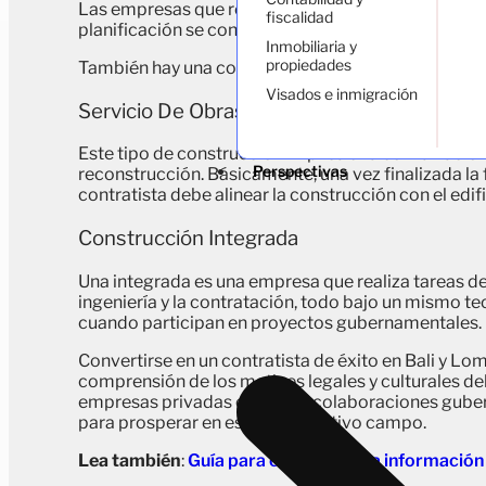
Las empresas que realizan tareas de redacción, gest
fiscalidad
planificación se considerarán consultoras de empr
Inmobiliaria y
propiedades
También hay una consultoría especial que ofrece aná
Visados e inmigración
Servicio De Obras
Este tipo de construcción implica una combinació
Perspectivas
reconstrucción. Básicamente, una vez finalizada la 
contratista debe alinear la construcción con el edif
Construcción Integrada
Una integrada es una empresa que realiza tareas de e
ingeniería y la contratación, todo bajo un mismo t
cuando participan en proyectos gubernamentales.
Convertirse en un contratista de éxito en Bali y Lo
comprensión de los matices legales y culturales del
empresas privadas como las colaboraciones gubern
para prosperar en este competitivo campo.
Lea también
:
Guía para comprobar la información d