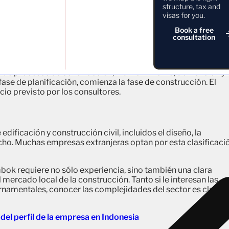
ión de proyectos, ingeniería, diseño paisajístico, evaluación 
structure, tax and
esas de construcción.
visas for you.
Book a free
lisis científicos y técnicos.
consultation
n de procesos de construcción, mantenimiento, demolición y
fase de planificación, comienza la fase de construcción. El
icio previsto por los consultores.
dificación y construcción civil, incluidos el diseño, la
echo. Muchas empresas extranjeras optan por esta clasificaci
mbok requiere no sólo experiencia, sino también una clara
 mercado local de la construcción. Tanto si le interesan las
amentales, conocer las complejidades del sector es clave
el perfil de la empresa en Indonesia