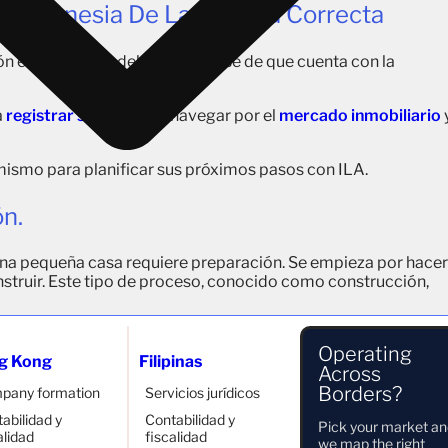
n Indonesia De La Manera Correcta
ón en Indonesia, debe asegurarse de que cuenta con la
a
registrar su empresa
, navegar por el
mercado inmobiliario
ismo para planificar sus próximos pasos con ILA.
ón.
o una pequeña casa requiere preparación. Se empieza por hacer
onstruir. Este tipo de proceso, conocido como construcción,
Operating
g Kong
Filipinas
Across
ultoría y servicio de obras
Borders?
pany formation
Servicios jurídicos
abilidad y
Contabilidad y
Pick your market a
alidad
fiscalidad
we map the right