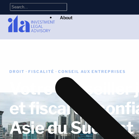
About
DROIT · FISCALITÉ · CONSEIL AUX ENTREPRISES
Votre conseiller 
et fiscal de conf
Asie du Sud-Est