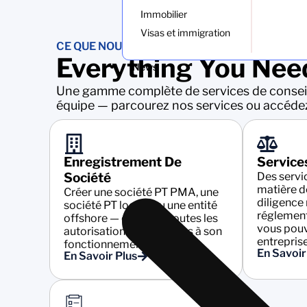
Immobilier
Visas et immigration
CE QUE NOUS FAISONS
Everything You Need
News
Une gamme complète de services de consei
équipe — parcourez nos services ou accéde
Enregistrement De
Service
Société
Des servi
matière d
Créer une société PT PMA, une
diligence
société PT locale ou une entité
réglement
offshore — dotée de toutes les
vous pouv
autorisations nécessaires à son
entreprise
fonctionnement.
En Savoir
En Savoir Plus