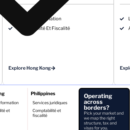
Company Formation
Comptabilité Et Fiscalité
Explore Hong Kong
Expl
ng
Philippines
Operating
across
formation
Services juridiques
borders?
ité et
Comptabilité et
Pick your market and
fiscalité
we map the right
structure, tax and
visas for you.