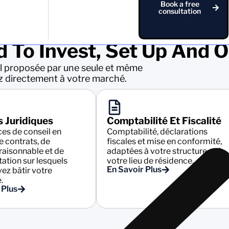
Book a free
consultation
 To Invest, Set Up And 
l proposée par une seule et même
z directement à votre marché.
s Juridiques
Comptabilité Et Fiscalité
ces de conseil en
Comptabilité, déclarations
e contrats, de
fiscales et mise en conformité,
 raisonnable et de
adaptées à votre structure et à
ation sur lesquels
votre lieu de résidence.
En Savoir Plus
ez bâtir votre
.
 Plus