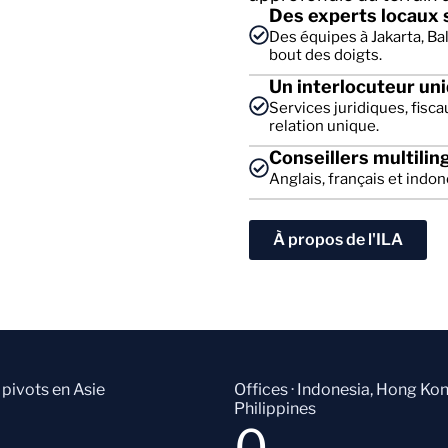
Des experts locaux s
Des équipes à Jakarta, Ba
bout des doigts.
Un interlocuteur un
Services juridiques, fisca
relation unique.
Conseillers multilin
Anglais, français et indon
À propos de l'ILA
pivots en Asie
Offices · Indonesia, Hong Kon
Philippines