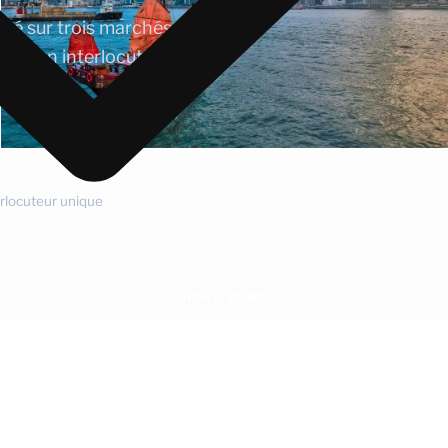
ité sur trois marchés clés
via un interlocuteur
erlocuteur unique
HONG KONG