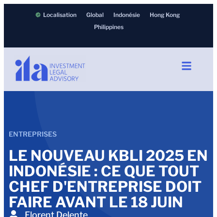
Localisation
Global
Indonésie
Hong Kong
Philippines
ENTREPRISES
LE NOUVEAU KBLI 2025 EN
INDONÉSIE : CE QUE TOUT
CHEF D'ENTREPRISE DOIT
FAIRE AVANT LE 18 JUIN
Florent Delente