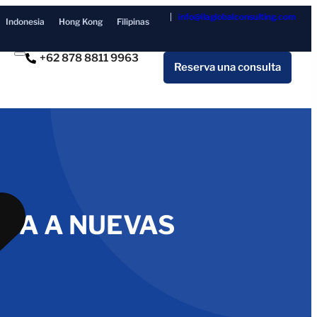
info@ilaglobalconsulting.com
Indonesia
Hong Kong
Filipinas
+62 878 8811 9963
Reserva una consulta
NTA A NUEVAS