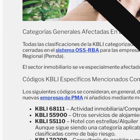
Categorías Generales Afectadas En Bali
Todas las clasificaciones de la KBLI categorizada
cerradas en el
sistema OSS-RBA
para las empresas
Regional (Pemda).
El sector inmobiliario se ve especialmente afecta
Códigos KBLI Específicos Mencionados Co
Los siguientes códigos se consideran, en general, 
nuevas
empresas de PMA
ni añadidos mediante mo
KBLI 68111
– Actividad inmobiliaria/Comp
KBLI 55900
– Otros servicios de alojamie
KBLI 55110
– Hotel con estrellas/Alquiler 
Aunque sigue siendo una categoría aplicab
clasificadas como de bajo riesgo.