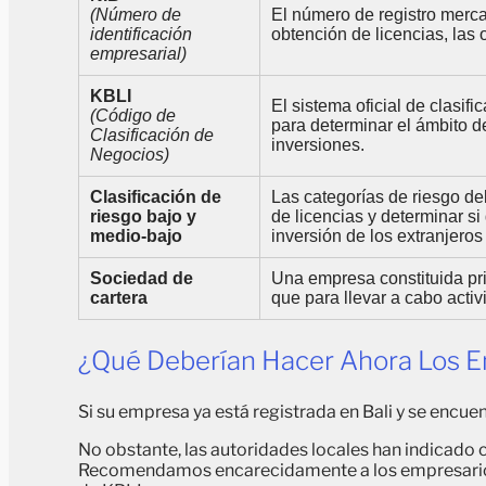
(Número de
El número de registro merca
identificación
obtención de licencias, las 
empresarial)
KBLI
El sistema oficial de clasif
(Código de
para determinar el ámbito de 
Clasificación de
inversiones.
Negocios)
Clasificación de
Las categorías de riesgo de
riesgo bajo y
de licencias y determinar s
medio-bajo
inversión de los extranjero
Sociedad de
Una empresa constituida pr
cartera
que para llevar a cabo activ
¿Qué Deberían Hacer Ahora Los E
Si su empresa ya está registrada en Bali y se encuen
No obstante, las autoridades locales han indicado 
Recomendamos encarecidamente a los empresarios 