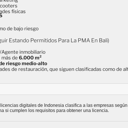
arketing
scooters
ades físicas
S
mo de bajo riesgo
uir Estando Permitidos Para La PMA En Bali)
/Agente inmobiliario
e más de
6.000 m²
de riesgo medio-alto
dades de restauración, que siguen clasificadas como de al
licencias digitales de Indonesia clasifica a las empresas según
na si cumplen los requisitos para obtener una licencia.