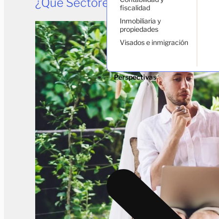
¿Qué Sectores Empresariales Se 
fiscalidad
Inmobiliaria y
propiedades
Visados e inmigración
Perspectivas