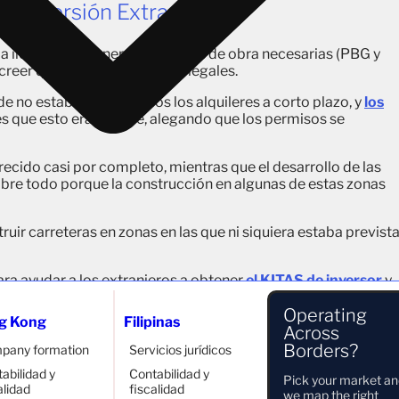
La Inversión Extranjera?
legal sin obtener las licencias de obra necesarias (PBG y
creer que los proyectos eran legales.
e no estaban autorizados los alquileres a corto plazo, y
los
es que esto era posible, alegando que los permisos se
cido casi por completo, mientras que el desarrollo de las
obre todo porque la construcción en algunas de estas zonas
uir carreteras en zonas en las que ni siquiera estaba previst
ra ayudar a los extranjeros a obtener
el KITAS de inversor
y
s no desarrollaban ninguna actividad real. En algunos casos, 
Operating
e conocían entre sí a la misma estructura empresarial.
g Kong
Filipinas
Across
clarar sus inversiones y a pagar impuestos; sin embargo,
Borders?
pany formation
Servicios jurídicos
, años— sin presentar los informes LKPM ni pagar impuestos.
abilidad y
Contabilidad y
Pick your market a
alidad
fiscalidad
we map the right