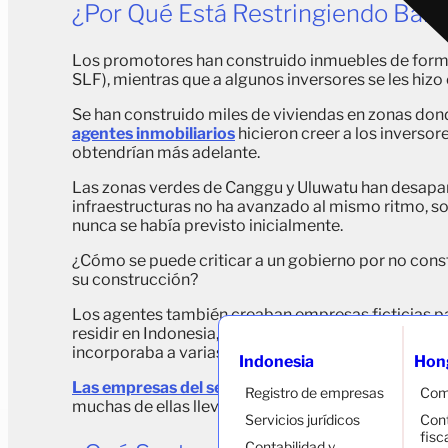
¿Por Qué Está Restringiendo Bali 
Los promotores han construido inmuebles de forma i
SLF), mientras que a algunos inversores se les hizo 
Se han construido miles de viviendas en zonas dond
agentes inmobiliarios
hicieron creer a los inversor
obtendrían más adelante.
Las zonas verdes de Canggu y Uluwatu han desapare
infraestructuras no ha avanzado al mismo ritmo, s
nunca se había previsto inicialmente.
¿Cómo se puede criticar a un gobierno por no constr
su construcción?
Los agentes también creaban empresas ficticias pa
residir en Indonesia, a pesar de que dichas empresa
incorporaba a varias personas extranjeras que no s
Indonesia
Hon
Las empresas del sector PMA
están obligadas a de
Registro de empresas
Com
muchas de ellas llevan meses —y, en algunos casos
Servicios jurídicos
Cont
fisc
Contabilidad y