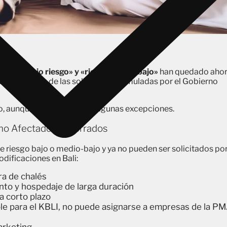
s como
«bajo riesgo» y «riesgo medio-bajo»
han quedado aho
 PMA, a raíz de las solicitudes formuladas por el Gobierno
do, aunque sigue habiendo algunas excepciones.
mo Afectados O Cerrados
de riesgo bajo o medio-bajo y ya no pueden ser solicitados po
dificaciones en Bali:
ra de chalés
nto y hospedaje de larga duración
a corto plazo
le para el KBLI, no puede asignarse a empresas de la P