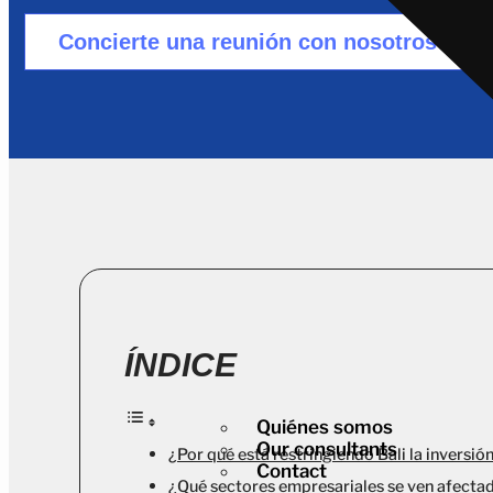
Concierte una reunión con nosotros
ÍNDICE
Quiénes somos
Our consultants
¿Por qué está restringiendo Bali la inversió
Contact
¿Qué sectores empresariales se ven afecta