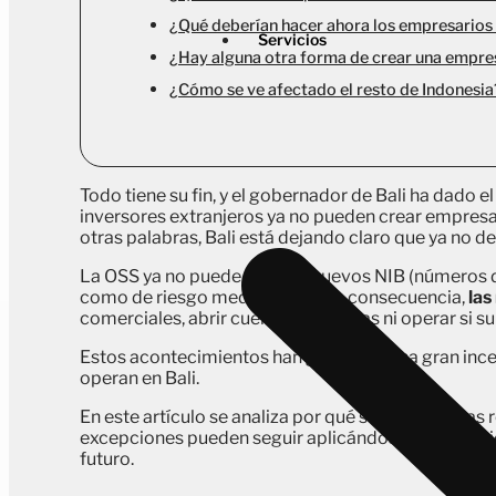
¿Qué deberían hacer ahora los empresarios 
Servicios
¿Hay alguna otra forma de crear una empres
¿Cómo se ve afectado el resto de Indonesia
Todo tiene su fin, y el gobernador de Bali ha dado el
inversores extranjeros ya no pueden crear empresa
otras palabras, Bali está dejando claro que ya no de
La OSS ya no puede expedir nuevos NIB (números d
como de riesgo medio y bajo. En consecuencia,
las
comerciales, abrir cuentas bancarias ni operar si su
Estos acontecimientos han generado una gran incer
operan en Bali.
En este artículo se analiza por qué surgieron estas
excepciones pueden seguir aplicándose y qué opcio
futuro.