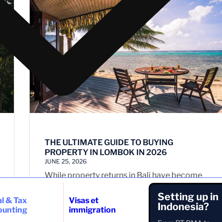
THE ULTIMATE GUIDE TO BUYING
PROPERTY IN LOMBOK IN 2026
JUNE 25, 2026
While property returns in Bali have become
increasingly competitive, many investors are
looking further...
Setting up in
l & Tax
Visas et
Indonesia?
ounting
immigration