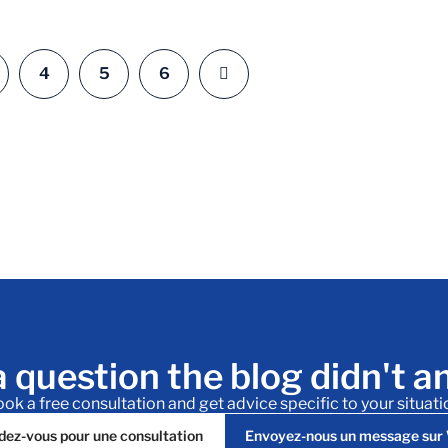
4
5
6
 question the blog didn't 
ok a free consultation and get advice specific to your situati
dez-vous pour une consultation
Envoyez-nous un message su