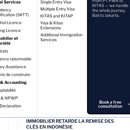
From PT PMA to
al Services
Single Entry Visa
Lire la suite
KITAS — we handle
Multiple Entry Visa
idency
the whole journey,
ification (SKTT)
Bali to Jakarta.
KITAS and KITAP
hol Licence
Visa & Kitas
Extensions
ing Licence
Additional Immigration
bilier et
Services
priété
rats
gence raisonnable
ry Assistance
is de construire
 & Accounting
tabilité
 & NPWP
Book a free
Declaration
consultation
QUE FAIRE SI VOTRE PROMOTEUR
IMMOBILIER RETARDE LA REMISE DES
CLÉS EN INDONÉSIE