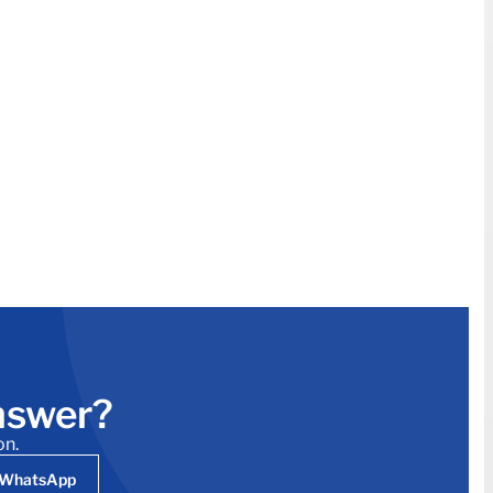
answer?
on.
r WhatsApp