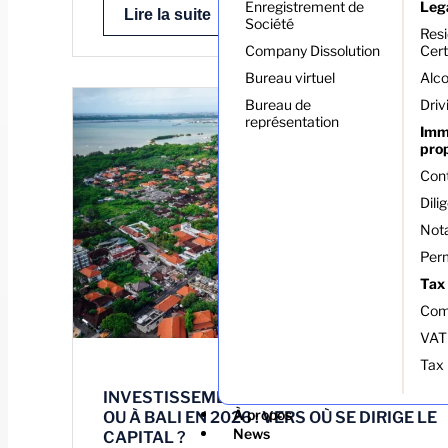
Enregistrement de
Leg
Lire la suite
Société
Res
Company Dissolution
Cert
Bureau virtuel
Alco
Bureau de
Driv
représentation
Immo
pro
Cont
Dili
Nota
Perm
Tax
Comp
VAT
Tax 
INVESTISSEMENT IMMOBILIER À LOMBOK
À propos
OU À BALI EN 2026 : VERS OÙ SE DIRIGE LE
News
CAPITAL ?