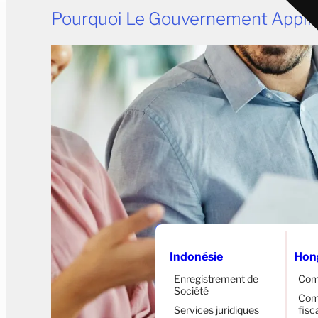
Pourquoi Le Gouvernement Appliq
Indonésie
Hon
Enregistrement de
Com
Société
Comp
Services juridiques
fisc