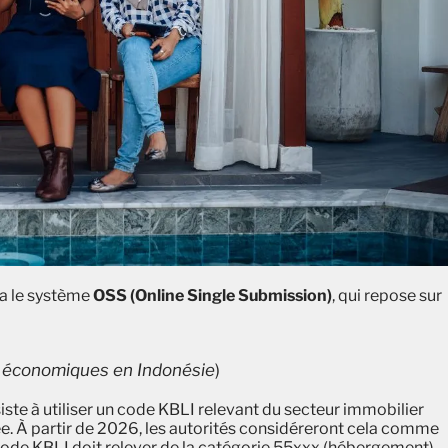
ia le système
OSS (Online Single Submission)
, qui repose sur
és économiques en Indonésie
)
ste à utiliser un code KBLI relevant du secteur immobilier
ée. À partir de 2026, les autorités considéreront cela comme
le code KBLI doit relever de la catégorie 55xxx (hébergement).