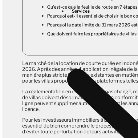
Qu'est-ce que la feuille de route en 7 étape
Services
Pourquoi est-il essentiel de choisir le bon c
Pourquoi la date limite du 31 mars 2026 est-
Que doivent faire les propriétaires de villa
Le marché de la location de courte durée en Indon
2026. Après des années d'application inégale de l
manière plus stricte les règles existantes en matièr
pour les villas proposées sur des plateformes tell
La réglementation en elle-même n'a pas changé, mai
de villas doivent désormais se mettre en conformit
ligne peuvent supprimer automatiquement les annon
licence.
Pour les investisseurs immobiliers à Bali, Lombok et
essentiel de bien comprendre le processus d'obtenti
d'éviter toute perturbation de leurs activités.