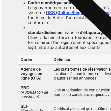
Cadre numérique unifié
Le gouvernement central fournit une infras
système
OSS (Online Single Submission)
tourisme de Bali et l'administration fiscale
conformité.
standardisées en
matière
d'étiquetage c
Clinic » du ministère du Tourisme, toutes 
formulaires d'enregistrement spécifiques e
légitimité aux autorités et aux clients.
Durée
Définition
Agence de
Les plateformes de réservation en
voyages en
locations à court terme, sont dé
ligne (OTA)
d'autoriser les annonces.
PBG
Une autorisation de construction
(Autorisation de
permis de construire, requise ava
construire)
SLF
Certificat attestant qu'un bâtimen
(Certificat de