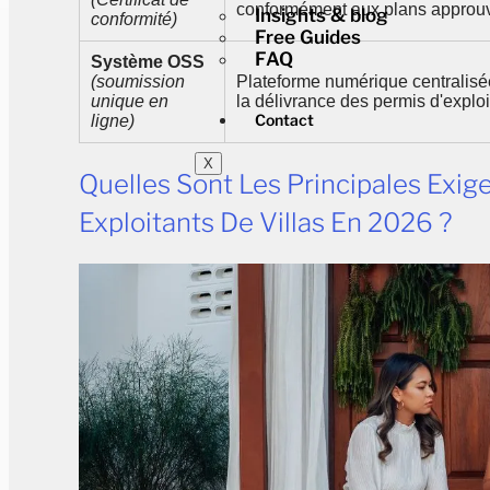
conformément aux plans approu
Insights & blog
conformité)
Free Guides
FAQ
Système OSS
(soumission
Plateforme numérique centralisée
unique en
la délivrance des permis d'exploi
Contact
ligne)
X
Quelles Sont Les Principales Exi
Exploitants De Villas En 2026 ?