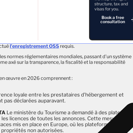
structure, tax and
visas for you.
Book a free
consultation
et commercialisées sans permis de construire (PBG), certifica
propriés. Beaucoup ont également été répertoriées sur des
ectué
l'enregistrement OSS
requis.
 les normes réglementaires mondiales, passant d'un système
me axé sur la transparence, la fiscalité et la responsabilité
e en œuvre en 2026 comprennent :
ence loyale entre les prestataires d'hébergement et
nt pas déclarées auparavant.
OTA
Le ministère du Tourisme a demandé à des plateform
r les licences de toutes les annonces. Cette mesure
caces mis en place en Europe, où les plateformes sont
propriétés non autorisées.