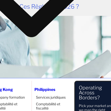
ue-T-Il Ces Règles En 2026 ?
Operating
g Kong
Philippines
Across
Borders?
pany formation
Services juridiques
tabilité et
Comptabilité et
Pick your market a
alité
fiscalité
we map the right