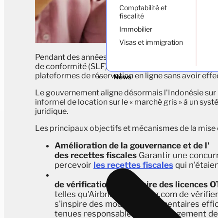
Comptabilité et
fiscalité
Immobilier
Visas et immigration
Pendant des années, des villas ont été construites 
de conformité (SLF) ou autorisations de zonage ap
plateformes de réservation en ligne sans avoir eff
News
Le gouvernement aligne désormais l'Indonésie sur
informel de location sur le « marché gris » à un systè
juridique.
Les principaux objectifs et mécanismes de la mis
Amélioration de la gouvernance et de l'
des recettes fiscales
Garantir une concurr
percevoir
les recettes fiscales
qui n'étaie
de vérification obligatoire des licences 
telles qu'Airbnb et Booking.com de vérifie
s'inspire des modèles réglementaires effi
tenues responsables de l'hébergement de 