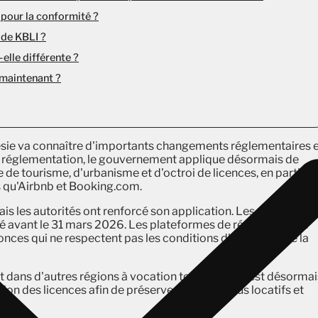
s pour la conformité ?
ode KBLI ?
elle différente ?
s maintenant ?
ésie va connaître d'importants changements réglementaires 
a réglementation, le gouvernement applique désormais de
e de tourisme, d'urbanisme et d'octroi de licences, en particul
es qu'Airbnb et Booking.com.
s les autorités ont renforcé son application. Les propriétair
é avant le 31 mars 2026. Les plateformes de réservation en
ces qui ne respectent pas les conditions d'obtention de la
 dans d'autres régions à vocation touristique, il est désormai
on des licences afin de préserver leurs revenus locatifs et