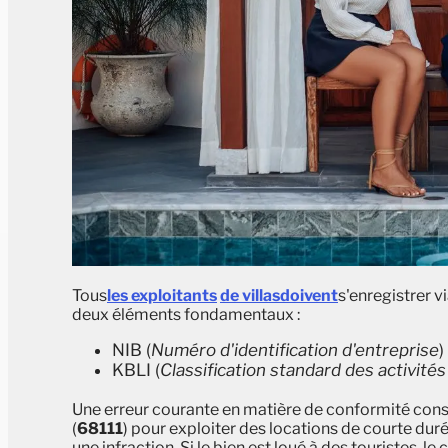
Tous
les exploitants
de villas
doivent
s'enregistrer v
deux éléments fondamentaux :
NIB (
Numéro d'identification d'entreprise
)
KBLI (
Classification standard des activit
Une erreur courante en matière de conformité consi
(
68111
) pour exploiter des locations de courte dur
une infraction. Si le bien est loué à des touristes, 