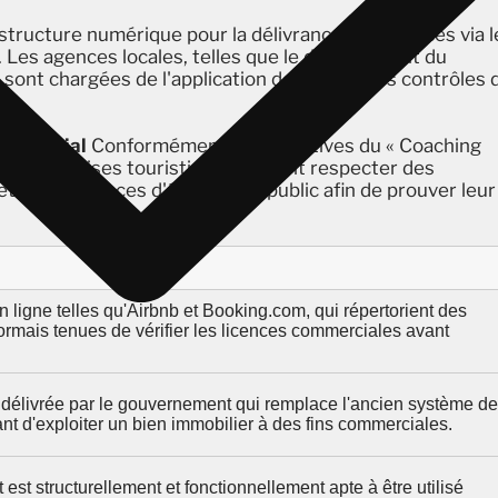
tructure numérique pour la délivrance des licences via l
. Les agences locales, telles que le département du
, sont chargées de l'application de la loi et des contrôles 
ommercial
Conformément aux directives du « Coaching
les entreprises touristiques doivent respecter des
t des exigences d'étiquetage public afin de prouver leur
 ligne telles qu'Airbnb et Booking.com, qui répertorient des
sormais tenues de vérifier les licences commerciales avant
 délivrée par le gouvernement qui remplace l'ancien système de
nt d'exploiter un bien immobilier à des fins commerciales.
t est structurellement et fonctionnellement apte à être utilisé