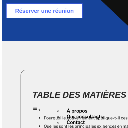
Réserver une réunion
TABLE DES MATIÈRES
À propos
Our consultants
Pourquoi le gouvernement applique-t-il ces
Contact
Quelles sont les principales exigences en ma