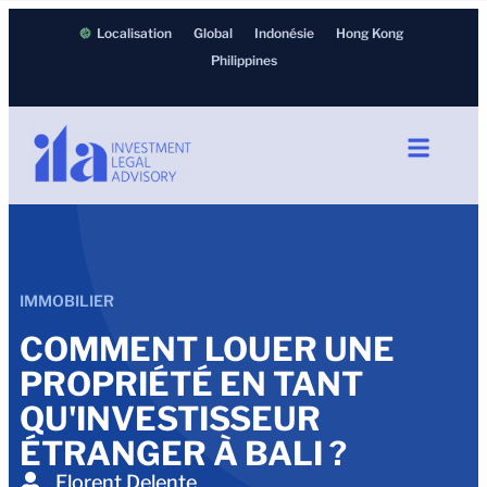
Localisation
Global
Indonésie
Hong Kong
Philippines
IMMOBILIER
COMMENT LOUER UNE
PROPRIÉTÉ EN TANT
QU'INVESTISSEUR
ÉTRANGER À BALI ?
Florent Delente