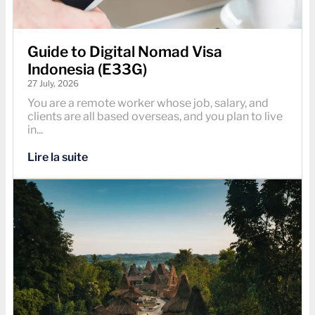
Guide to Digital Nomad Visa
Indonesia (E33G)
27 July, 2026
You are a remote worker whose job, salary, and
clients are all based overseas, and you plan to live
in...
Lire la suite