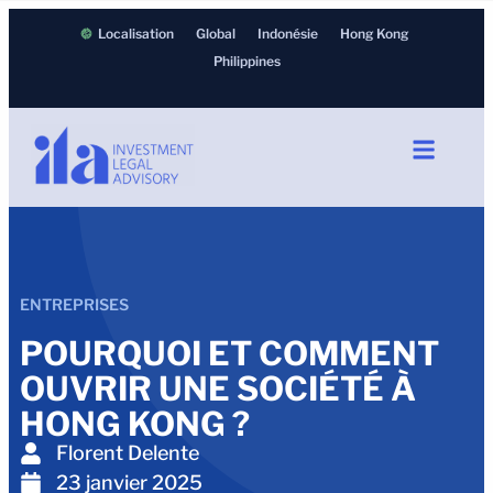
Localisation
Global
Indonésie
Hong Kong
Philippines
ENTREPRISES
POURQUOI ET COMMENT
OUVRIR UNE SOCIÉTÉ À
HONG KONG ?
Florent Delente
23 janvier 2025