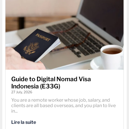
Guide to Digital Nomad Visa
Indonesia (E33G)
27 July, 2026
You are a remote worker whose job, salary, and
clients are all based overseas, and you plan to live
in...
Lire la suite