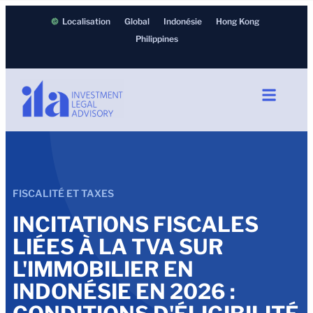
Localisation
Global
Indonésie
Hong Kong
Philippines
FISCALITÉ ET TAXES
INCITATIONS FISCALES
LIÉES À LA TVA SUR
L'IMMOBILIER EN
INDONÉSIE EN 2026 :