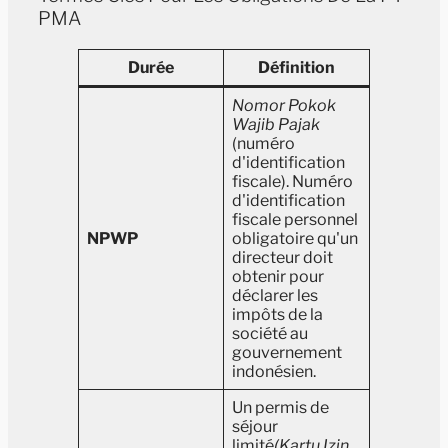
PMA
Durée
Définition
Nomor Pokok
Wajib Pajak
(numéro
d'identification
fiscale). Numéro
d'identification
fiscale personnel
NPWP
obligatoire qu'un
directeur doit
obtenir pour
déclarer les
impôts de la
société au
gouvernement
indonésien.
Un permis de
séjour
limité
(Kartu Izin