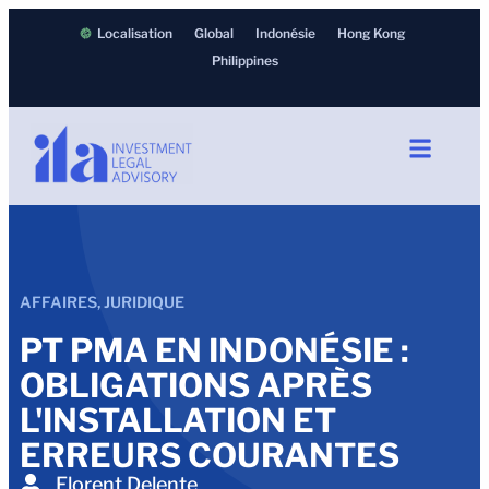
Localisation
Global
Indonésie
Hong Kong
Philippines
AFFAIRES
,
JURIDIQUE
PT PMA EN INDONÉSIE :
OBLIGATIONS APRÈS
L'INSTALLATION ET
ERREURS COURANTES
Florent Delente