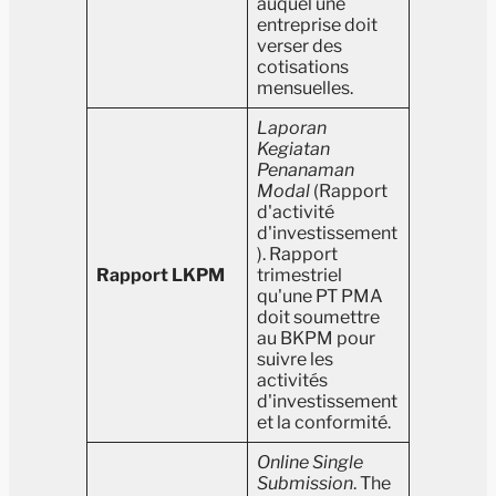
auquel une
entreprise doit
verser des
cotisations
mensuelles.
Laporan
Kegiatan
Penanaman
Modal
(Rapport
d'activité
d'investissement
). Rapport
Rapport LKPM
trimestriel
qu'une PT PMA
doit soumettre
au BKPM pour
suivre les
activités
d'investissement
et la conformité.
Online Single
Submission
. The