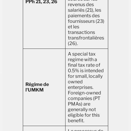
PPh 21, 23, 26
revenus des
salariés (21), les
paiements des
fournisseurs (23)
et les
transactions
transfrontalières
(26).
A special tax
regime with a
final tax rate of
0.5% is intended
for small, locally
owned
Régime de
enterprises.
l'UMKM
Foreign-owned
companies (PT
PMAs) are
generally not
eligible for this
benefit.