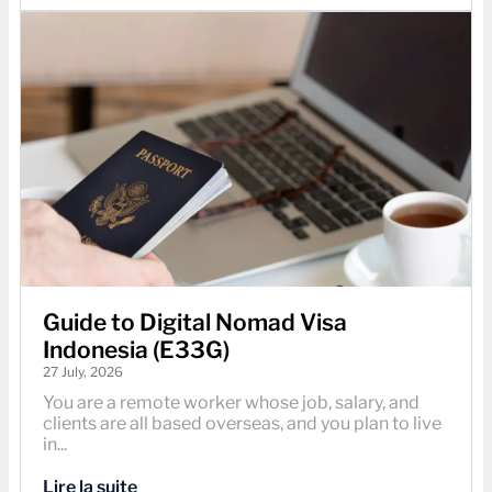
Guide to Digital Nomad Visa
Indonesia (E33G)
27 July, 2026
You are a remote worker whose job, salary, and
clients are all based overseas, and you plan to live
in...
Lire la suite