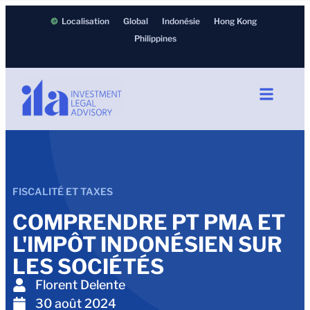
Localisation
Global
Indonésie
Hong Kong
Philippines
FISCALITÉ ET TAXES
COMPRENDRE PT PMA ET
L'IMPÔT INDONÉSIEN SUR
LES SOCIÉTÉS
Florent Delente
30 août 2024