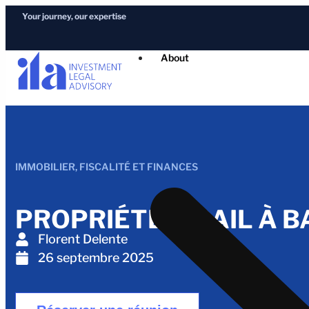
Your journey, our expertise
About
IMMOBILIER
,
FISCALITÉ ET FINANCES
PROPRIÉTÉ À BAIL À B
Florent Delente
26 septembre 2025