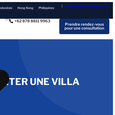
info@ilaglobalconsulting.com
ndonésie
Hong Kong
Philippines
+62 878 8811 9963
Prendre rendez-vous
pour une consultation
CHETER UNE VILLA