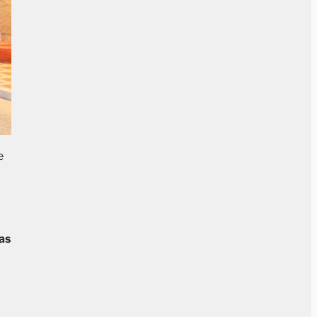
e
pas