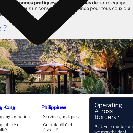
es
et de
bonnes pratiques internationales de
notre équipe
ui fait de nous un conseiller de confiance pour tous ceux qui
ie.
 ?
Operating
g Kong
Philippines
Across
Borders?
pany formation
Services juridiques
tabilité et
Comptabilité et
Pick your market a
alité
fiscalité
we map the right