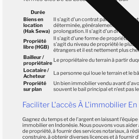
Durée
Biens en
Il s'agit d'un contrat par lequel l'ac
location
déterminée, généralement comprise en
(Hak Sewa)
prolongation. Il s'agit d'un droit con
Il s'agit d'une forme de propriété qui 
Propriété
s'agit du niveau de propriété le plus é
libre (HGB)
étrangers et il est nettement plus cher 
Bailleur /
Le propriétaire du terrain à partir duq
propriétaire
Locataire /
La personne qui loue le terrain et le b
Acheteur
Propriété
Un bien immobilier vendu avant d'avoi
sur plan
souvent le bail principal et n'est pas le
Faciliter L'accès À L'immobilier E
Gagnez du temps et de l'argent en laissant l'équipe
immobilier en Indonésie. Nous pouvons vous aider à 
de propriété, à fournir des services notariaux, à réd
construire, à obtenir diverses licences et à fournir 