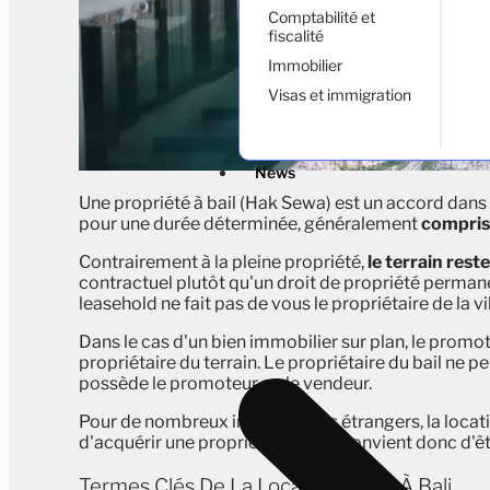
Comptabilité et
fiscalité
Immobilier
Visas et immigration
News
Une propriété à bail (Hak Sewa) est un accord dans le
pour une durée déterminée, généralement
compris
Contrairement à la pleine propriété,
le terrain reste
contractuel plutôt qu'un droit de propriété permanen
leasehold ne fait pas de vous le propriétaire de la v
Dans le cas d'un bien immobilier sur plan, le promot
propriétaire du terrain. Le propriétaire du bail ne p
possède le promoteur ou le vendeur.
Pour de nombreux investisseurs étrangers, la locatio
d'acquérir une propriété à Bali. Il convient donc d'ê
Termes Clés De La Location À Bail À Bali