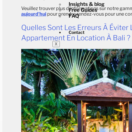
Insights & blog
Veuillez trouver plus d'informations sur notre
gamm
Free Guides
aujourd'hui
pour prendre rendez-vous
pour une
con
FAQ
Quelles Sont Les Erreurs À Éviter 
Contact
Appartement En Location À Bali ?
X