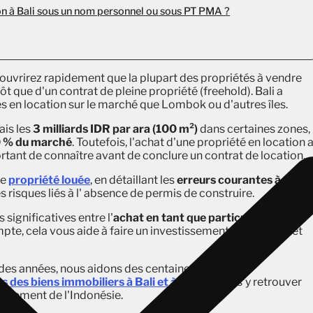
ion à Bali sous un nom personnel ou sous PT PMA ?
écouvrirez rapidement que la plupart des propriétés à vendre
tôt que d'un contrat de pleine propriété (freehold). Bali a
s en location sur le marché que Lombok ou d'autres îles.
ais les
3 milliards IDR par ara (100 m²)
dans certaines zones,
 % du marché
. Toutefois, l'achat d'une propriété en location 
portant de connaître avant de conclure un contrat de location.
ne
propriété louée
, en détaillant les
erreurs courantes à éviter,
 risques liés à l'
absence de permis de construire.
ignificatives entre l'
achat en tant que particulier
et
pte, cela vous aide à faire un investissement plus éclairé et
des années, nous aidons des centaines de clients
ns des biens immobiliers à Bali et à Lombok
, à s'y retrouver
tissement de l'Indonésie.