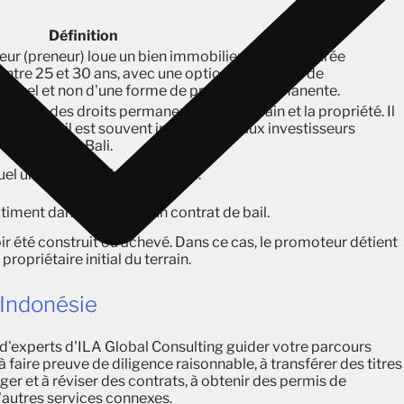
Définition
heteur (preneur) loue un bien immobilier pour une durée
tre 25 et 30 ans, avec une option potentielle de
tractuel et non d'une forme de propriété permanente.
confère des droits permanents sur le terrain et la propriété. Il
levé, mais il est souvent inaccessible aux investisseurs
que le bail à Bali.
uel un bien immobilier est loué.
âtiment dans le cadre d'un contrat de bail.
r été construit ou achevé. Dans ce cas, le promoteur détient
 propriétaire initial du terrain.
n Indonésie
 d'experts d'ILA Global Consulting guider votre parcours
faire preuve de diligence raisonnable, à transférer des titres
iger et à réviser des contrats, à obtenir des permis de
d'autres services connexes.