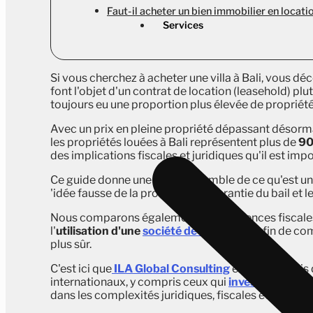
Faut-il acheter un bien immobilier en locat
Services
Si vous cherchez à acheter une villa à Bali, vous d
font l'objet d'un contrat de location (leasehold) plu
toujours eu une proportion plus élevée de propriété
Avec un prix en pleine propriété dépassant désorm
les propriétés louées à Bali représentent plus de
90
des implications fiscales et juridiques qu'il est im
Ce guide donne une vue d'ensemble de ce qu'est u
'idée fausse de la prolongation garantie du bail et les
Nous comparons également les différences fiscales s
l'
utilisation d'une
société de PT PMA.
En fin de com
plus sûr.
C'est ici que
ILA Global Consulting
excelle. Depuis 
internationaux, y compris ceux qui
investissent da
dans les complexités juridiques, fiscales et d'inves